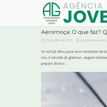
Skip
Home
to
content
Aeromoça: O que faz? Qu
23 de julho de 2025
por
Danilo Soares
Se você já olhou para uma comissária de bor
voo, é cercada de glamour, viagens interna
preparo técnico.