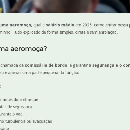
 uma aeromoça
, qual o
salário médio
em 2025, como entrar nessa pr
aminho. Tudo explicado de forma simples, direta e sem enrolação.
uma aeromoça?
 chamada de
comissária de bordo
, é garantir a
segurança e o con
isso é apenas uma parte pequena da função.
:
ia antes do embarque
ntos de segurança
durante o voo
mo turbulência ou evacuação
sário