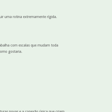
guir uma rotina extremamente rígida.
 trabalha com escalas que mudam toda
como gostaria.
ulturas novas e a conexão única que criam