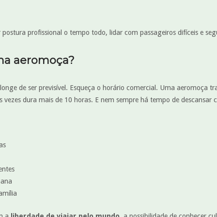
postura profissional o tempo todo, lidar com passageiros difíceis e se
uma aeromoça?
 longe de ser previsível. Esqueça o horário comercial. Uma aeromoça
s vezes dura mais de 10 horas. E nem sempre há tempo de descansar 
as
entes
mana
amília
am a
liberdade de viajar pelo mundo
, a possibilidade de conhecer c