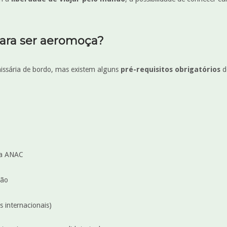
para ser aeromoça?
missária de bordo, mas existem alguns
pré-requisitos obrigatórios
d
la ANAC
ção
s internacionais)