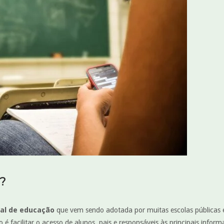
o?
tal de educação
que vem sendo adotada por muitas escolas públicas es
o é facilitar o acesso de alunos, pais e responsáveis às principais infor