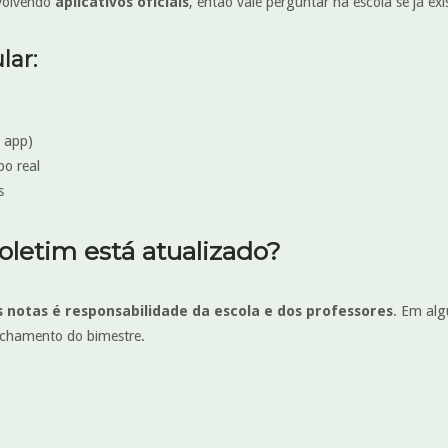
volvendo
aplicativos oficiais
, então vale perguntar na escola se já ex
lar:
a app)
po real
s
oletim está atualizado?
 notas é responsabilidade da escola e dos professores
. Em alg
echamento do bimestre.