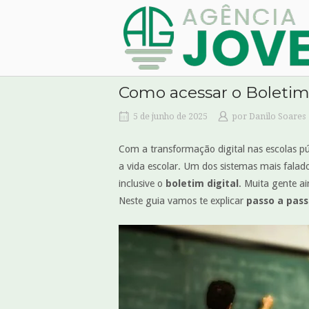
Skip
Home
to
content
Como acessar o Boletim 
5 de junho de 2025
por
Danilo Soares
Com a transformação digital nas escolas pú
a vida escolar. Um dos sistemas mais falad
inclusive o
boletim digital
. Muita gente ai
Neste guia vamos te explicar
passo a pas