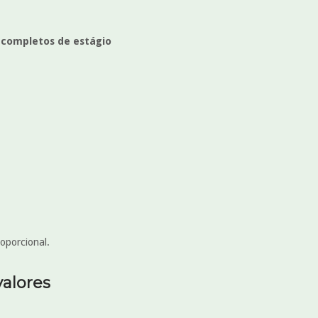
s completos de estágio
roporcional.
valores