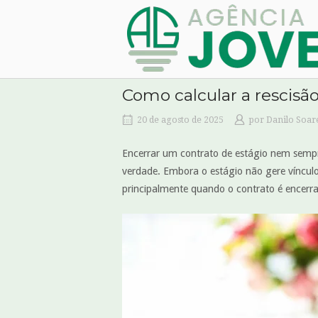
Skip
Home
to
content
Como calcular a rescisã
20 de agosto de 2025
por
Danilo Soar
Encerrar um contrato de estágio nem sempre
verdade. Embora o estágio não gere víncul
principalmente quando o contrato é encerr