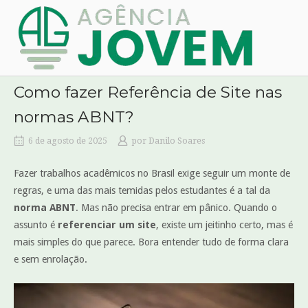
Skip
Home
to
content
Como fazer Referência de Site nas
normas ABNT?
6 de agosto de 2025
por
Danilo Soares
Fazer trabalhos acadêmicos no Brasil exige seguir um monte de
regras, e uma das mais temidas pelos estudantes é a tal da
norma ABNT
. Mas não precisa entrar em pânico. Quando o
assunto é
referenciar um site
, existe um jeitinho certo, mas é
mais simples do que parece. Bora entender tudo de forma clara
e sem enrolação.