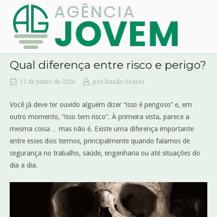
Skip
Home
to
content
Qual diferença entre risco e perigo?
12 de junho de 2026
por
Danilo Soares
Você já deve ter ouvido alguém dizer “isso é perigoso” e, em
outro momento, “isso tem risco”. À primeira vista, parece a
mesma coisa… mas não é. Existe uma diferença importante
entre esses dois termos, principalmente quando falamos de
segurança no trabalho, saúde, engenharia ou até situações do
dia a dia.