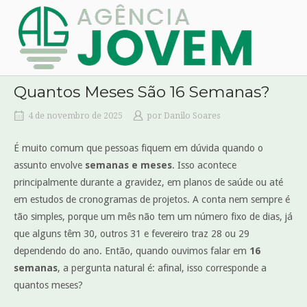
Skip
Home
to
content
Quantos Meses São 16 Semanas?
4 de novembro de 2025
por
Danilo Soares
É muito comum que pessoas fiquem em dúvida quando o
assunto envolve
semanas e meses
. Isso acontece
principalmente durante a gravidez, em planos de saúde ou até
em estudos de cronogramas de projetos. A conta nem sempre é
tão simples, porque um mês não tem um número fixo de dias, já
que alguns têm 30, outros 31 e fevereiro traz 28 ou 29
dependendo do ano. Então, quando ouvimos falar em
16
semanas
, a pergunta natural é: afinal, isso corresponde a
quantos meses?