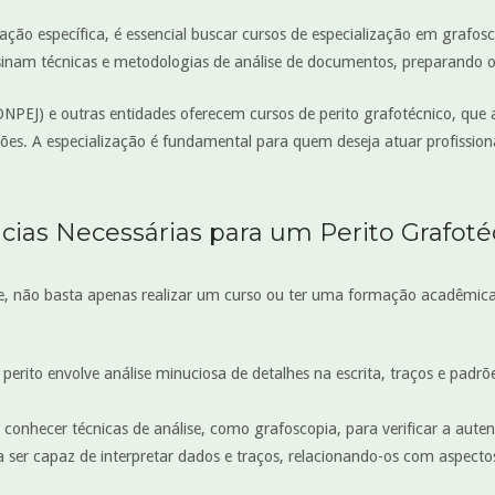
ação específica, é essencial buscar cursos de especialização em grafos
nsinam técnicas e metodologias de análise de documentos, preparando o
CONPEJ) e outras entidades oferecem cursos de perito grafotécnico, qu
ações. A especialização é fundamental para quem deseja atuar profissio
ias Necessárias para um Perito Grafoté
, não basta apenas realizar um curso ou ter uma formação acadêmica. 
 perito envolve análise minuciosa de detalhes na escrita, traços e pad
 conhecer técnicas de análise, como grafoscopia, para verificar a aute
sa ser capaz de interpretar dados e traços, relacionando-os com aspect