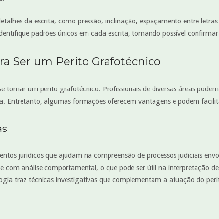
r detalhes da escrita, como pressão, inclinação, espaçamento entre letras 
dentifique padrões únicos em cada escrita, tornando possível confirmar
a Ser um Perito Grafotécnico
e tornar um perito grafotécnico. Profissionais de diversas áreas podem
a. Entretanto, algumas formações oferecem vantagens e podem facilita
as
tos jurídicos que ajudam na compreensão de processos judiciais envo
de com análise comportamental, o que pode ser útil na interpretação de 
ogia traz técnicas investigativas que complementam a atuação do perit