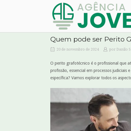
Skip
Home
to
content
Quem pode ser Perito G
20 de novembro de 2024
por
Danilo 
O perito grafotécnico é o profissional que a
profissão, essencial em processos judiciais
específica? Vamos explorar todos os aspecto