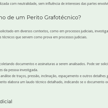
alizada com neutralidade, sem influência de interesses das partes envolv
ho de um Perito Grafotécnico?
olicitado em diversos contextos, como em processos judiciais, investiga
os técnicos que servem como prova em processos judiciais.
coletando documentos e assinaturas a serem analisados. Pode ser solic
s da pessoa investigada.
 análise de traços, pressão, inclinação, espaçamento e outros detalhes g
 perito elabora um laudo técnico detalhado, indicando se o documento o
icial