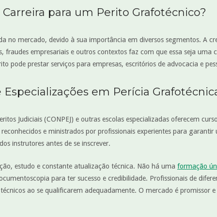
 Carreira para um Perito Grafotécnico?
zada no mercado, devido à sua importância em diversos segmentos. A cr
s, fraudes empresariais e outros contextos faz com que essa seja uma c
rito pode prestar serviços para empresas, escritórios de advocacia e pess
 Especializações em Perícia Grafotécnic
eritos Judiciais (CONPEJ) e outras escolas especializadas oferecem cur
 reconhecidos e ministrados por profissionais experientes para garant
dos instrutores antes de se inscrever.
ção, estudo e constante atualização técnica. Não há uma
formação ún
cumentoscopia para ter sucesso e credibilidade. Profissionais de difere
fotécnicos ao se qualificarem adequadamente. O mercado é promissor e