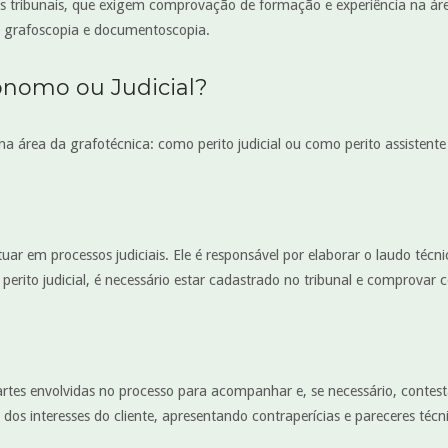
o nos tribunais, que exigem comprovação de formação e experiência na á
m grafoscopia e documentoscopia.
tônomo ou Judicial?
a área da grafotécnica: como perito judicial ou como perito assistente
tuar em processos judiciais. Ele é responsável por elaborar o laudo técn
erito judicial, é necessário estar cadastrado no tribunal e comprovar
artes envolvidas no processo para acompanhar e, se necessário, contestar
dos interesses do cliente, apresentando contraperícias e pareceres técn