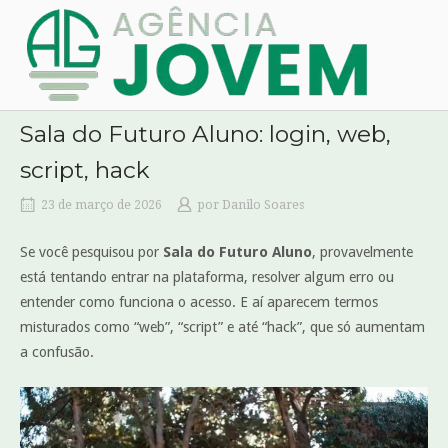
Skip
Home
to
content
Sala do Futuro Aluno: login, web,
script, hack
23 de março de 2026
por
Danilo Soares
Se você pesquisou por
Sala do Futuro Aluno
, provavelmente
está tentando entrar na plataforma, resolver algum erro ou
entender como funciona o acesso. E aí aparecem termos
misturados como “web”, “script” e até “hack”, que só aumentam
a confusão.