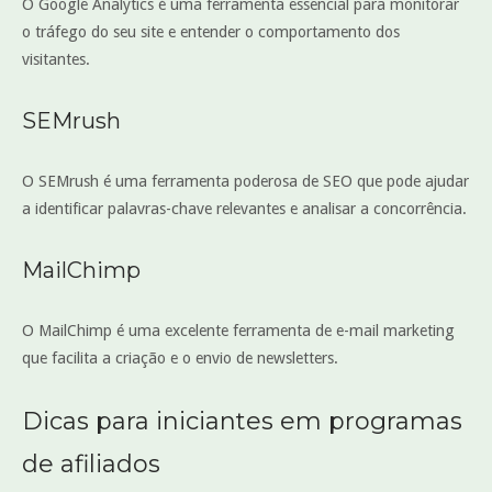
O Google Analytics é uma ferramenta essencial para monitorar
o tráfego do seu site e entender o comportamento dos
visitantes.
SEMrush
O SEMrush é uma ferramenta poderosa de SEO que pode ajudar
a identificar palavras-chave relevantes e analisar a concorrência.
MailChimp
O MailChimp é uma excelente ferramenta de e-mail marketing
que facilita a criação e o envio de newsletters.
Dicas para iniciantes em programas
de afiliados