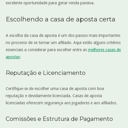
excelente oportunidade para gerar renda passiva.
Escolhendo a casa de aposta certa
A escolha da casa de aposta é um dos passos mais importantes
no processo de se tornar um afiliado. Aqui estão alguns critérios
essenciais a considerar para escolher entre as
melhores casas de
apostas
:
Reputação e Licenciamento
Certifique-se de escolher uma casa de aposta com boa
reputação e devidamente licenciada. Casas de aposta
licenciadas oferecem segurança aos jogadores e aos afiliados.
Comissões e Estrutura de Pagamento