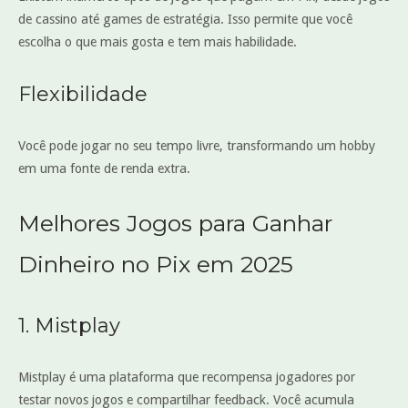
de cassino até games de estratégia. Isso permite que você
escolha o que mais gosta e tem mais habilidade.
Flexibilidade
Você pode jogar no seu tempo livre, transformando um hobby
em uma fonte de renda extra.
Melhores Jogos para Ganhar
Dinheiro no Pix em 2025
1. Mistplay
Mistplay é uma plataforma que recompensa jogadores por
testar novos jogos e compartilhar feedback. Você acumula