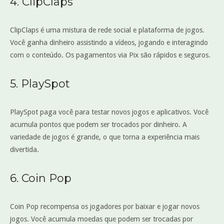
4. ClipClaps
ClipClaps é uma mistura de rede social e plataforma de jogos.
Você ganha dinheiro assistindo a vídeos, jogando e interagindo
com o conteúdo. Os pagamentos via Pix são rápidos e seguros.
5. PlaySpot
PlaySpot paga você para testar novos jogos e aplicativos. Você
acumula pontos que podem ser trocados por dinheiro. A
variedade de jogos é grande, o que torna a experiência mais
divertida.
6. Coin Pop
Coin Pop recompensa os jogadores por baixar e jogar novos
jogos. Você acumula moedas que podem ser trocadas por