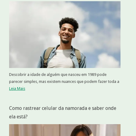
Descobrir a idade de alguém que nasceu em 1989 pode
parecer simples, mas existem nuances que podem fazer toda a
Leia Mais
Como rastrear celular da namorada e saber onde
ela está?