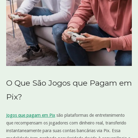
O Que São Jogos que Pagam em
Pix?
Jogos que pagam em Pix
são plataformas de entretenimento
que recompensam os jogadores com dinheiro real, transferido
instantaneamente para suas contas bancárias via Pix. Essa