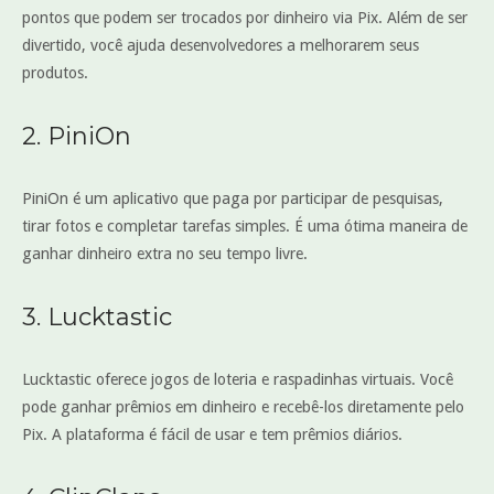
pontos que podem ser trocados por dinheiro via Pix. Além de ser
divertido, você ajuda desenvolvedores a melhorarem seus
produtos.
2. PiniOn
PiniOn é um aplicativo que paga por participar de pesquisas,
tirar fotos e completar tarefas simples. É uma ótima maneira de
ganhar dinheiro extra no seu tempo livre.
3. Lucktastic
Lucktastic oferece jogos de loteria e raspadinhas virtuais. Você
pode ganhar prêmios em dinheiro e recebê-los diretamente pelo
Pix. A plataforma é fácil de usar e tem prêmios diários.