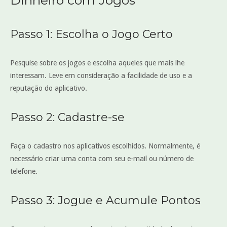
Dinheiro com Jogos
Passo 1: Escolha o Jogo Certo
Pesquise sobre os jogos e escolha aqueles que mais lhe
interessam. Leve em consideração a facilidade de uso e a
reputação do aplicativo.
Passo 2: Cadastre-se
Faça o cadastro nos aplicativos escolhidos. Normalmente, é
necessário criar uma conta com seu e-mail ou número de
telefone.
Passo 3: Jogue e Acumule Pontos