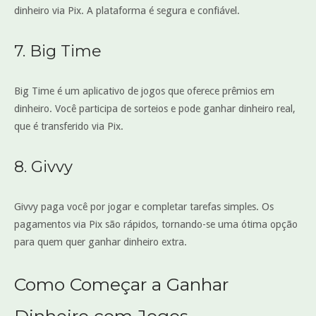
dinheiro via Pix. A plataforma é segura e confiável.
7. Big Time
Big Time é um aplicativo de jogos que oferece prêmios em
dinheiro. Você participa de sorteios e pode ganhar dinheiro real,
que é transferido via Pix.
8. Givvy
Givvy paga você por jogar e completar tarefas simples. Os
pagamentos via Pix são rápidos, tornando-se uma ótima opção
para quem quer ganhar dinheiro extra.
Como Começar a Ganhar