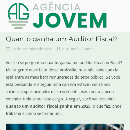
Skip
Home
to
content
Quanto ganha um Auditor Fiscal?
10 de setembro de 2025
por
Danilo Soares
Você já se perguntou quanto ganha um auditor fiscal no Brasil?
Muita gente ouve falar dessa profissão, mas não sabe que ela
está entre as mais bem remuneradas do setor público. Se você
está pensando em seguir uma carreira estável, com bons
salários e oportunidades de crescimento, vale muito a pena
entender tudo sobre esse cargo. A seguir, você vai descobrir
quanto um auditor fiscal ganha em 2025
, o que faz, onde
trabalha e como se tornar um.